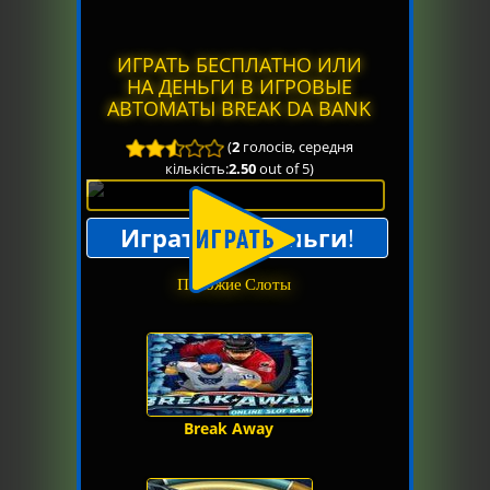
ИГРАТЬ БЕСПЛАТНО ИЛИ
НА ДЕНЬГИ В ИГРОВЫЕ
АВТОМАТЫ BREAK DA BANK
(
2
голосів, середня
кількість:
2.50
out of 5)
Играть на Деньги
!
Похожие Слоты
Break Away