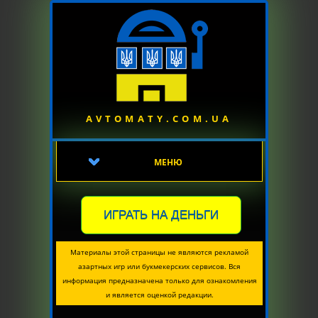
AVTOMATY.COM.UA
МЕНЮ
ИГРАТЬ НА ДЕНЬГИ
Материалы этой страницы не являются рекламой
азартных игр или букмекерских сервисов. Вся
информация предназначена только для ознакомления
и является оценкой редакции.