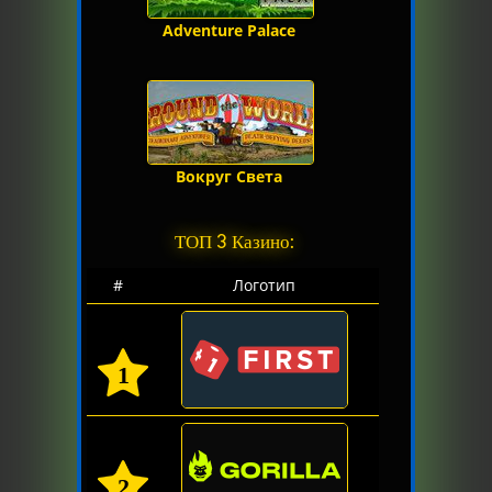
Adventure Palace
Вокруг Света
ТОП 3 Казино:
#
Логотип
1
2