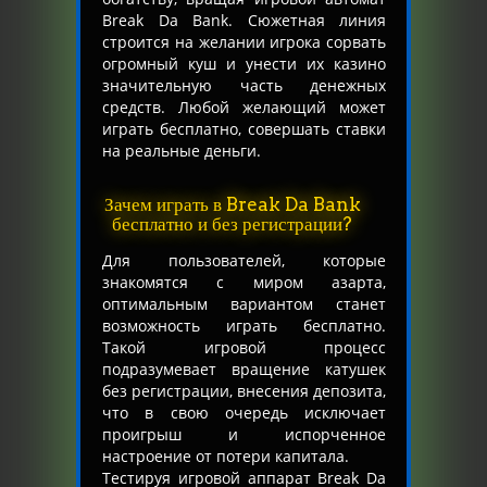
Break Da Bank. Сюжетная линия
строится на желании игрока сорвать
огромный куш и унести их казино
значительную часть денежных
средств. Любой желающий может
играть бесплатно, совершать ставки
на реальные деньги.
Зачем играть в Break Da Bank
бесплатно и без регистрации?
Для пользователей, которые
знакомятся с миром азарта,
оптимальным вариантом станет
возможность играть бесплатно.
Такой игровой процесс
подразумевает вращение катушек
без регистрации, внесения депозита,
что в свою очередь исключает
проигрыш и испорченное
настроение от потери капитала.
Тестируя игровой аппарат Break Da