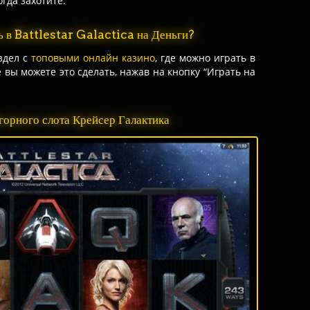
гда захотите.
 в Battlestar Galactica на Деньги?
здел с
топовыми онлайн казино
, где можно играть в
 вы можете это сделать, нажав на кнопку “Играть на
орного слота Крейсер Галактика