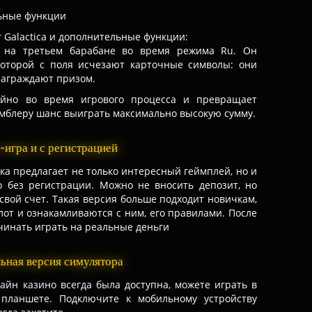
ьные функции
r Galactica и дополнительные функции:
я на третьем барабане во время режима Ru. Он
которой с поля исчезают карточные символы: они
 награждают призом.
чайно во время игрового процесса и превращает
емблеру шанс выиграть максимально высокую сумму.
игра и с регистрацией
ка предлагает не только интересный геймплей, но и
 без регистрации. Можно не вносить депозит, но
вой счет. Такая версия больше подходит новичкам,
лот и ознакамливаются с ним, его правилами. После
чинать играть на реальные деньги
ьная версия симулятора
айн казино всегда была доступна, можете играть в
планшете. Подключите к мобильному устройству