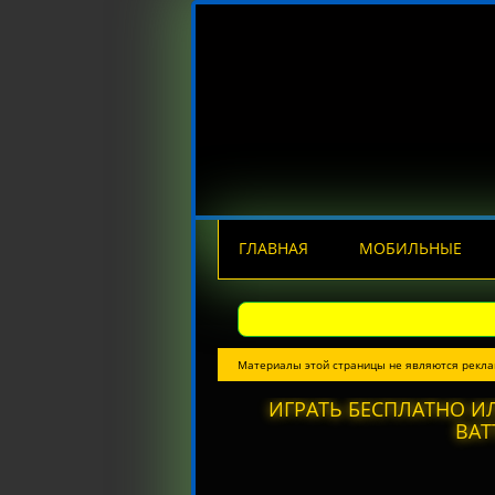
ГЛАВНАЯ
МОБИЛЬНЫЕ
Материалы этой страницы не являются реклам
ИГРАТЬ БЕСПЛАТНО И
BAT