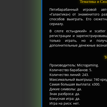
Тематика и Сю
Пятибарабанный игровой авто
«Галактика») от знаменитого р
способов выиграть. Его сюжет
сериалу.
В слоте есть«дикий» и scatte
регистрации и зарегистрировавш
только играть, но и получ
дополнительные денежные вознаг
Т
Производитель: Microgaming.
Количество барабанов: 5.
Количество линий: 243.
Максимальный выигрыш: 740 кред
Самая большая выплата: х300.
Дикие символы: да.
Знак разброса: да.
Бонусная игра: да.
Игра на риск: нет.