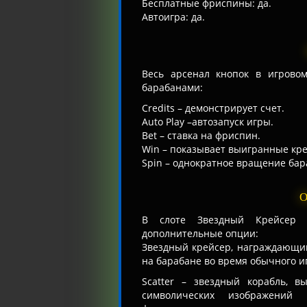
Бесплатные фриспины: да.
Автоигра: да.
Весь арсенал кнопок в игровом 
барабанами:
Credits – демонстрирует счет.
Auto Play –автозапуск игры.
Bet – ставка на фриспин.
Win – показывает выигранные кре
Spin – однократное вращение бар
О
В слоте Звездный Крейсер Г
дополнительные опции:
Звездный крейсер, награждающий
на барабане во время обычного и
Scatter – звездный корабль, в
символических изображений 