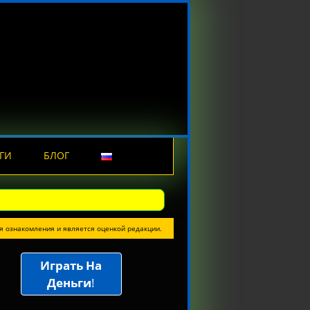
ГИ
БЛОГ
я ознакомления и является оценкой редакции.
Играть На
Деньги
!