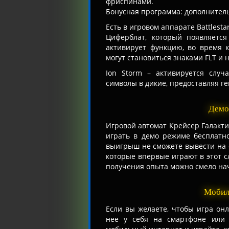
фриспинами.
Бонусная программа: дополнител
Есть в игровом аппарате Battlesta
Циферблат, который появляетс
активирует функцию, во время 
могут становиться знаками FLT и
Ion Storm – активируется слу
символы в дикие, предоставляя г
Демо-
Игровой автомат Крейсер Галакти
играть в демо режиме бесплатно
выигрыш не сможете вывести на с
которые впервые играют в этот с
получения опыта можно смело на
Мобил
Если вы желаете, чтобы игра онл
нее у себя на смартфоне или 