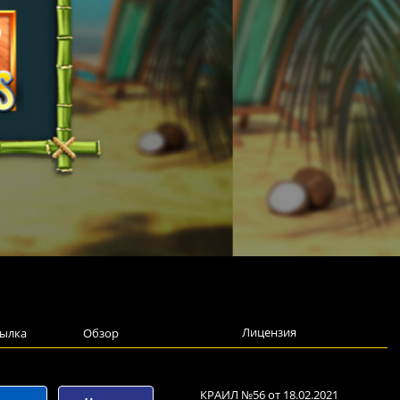
:
Лицензия
ылка
Обзор
КРАИЛ №56 от 18.02.2021