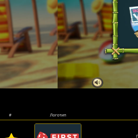
#
Логотип