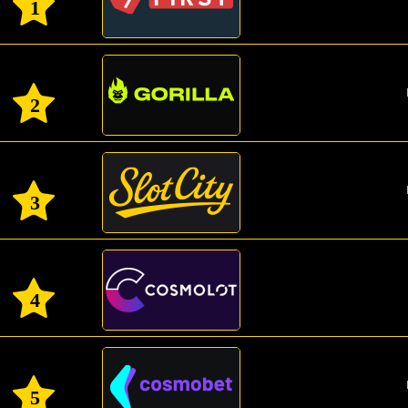
1
2
3
4
5