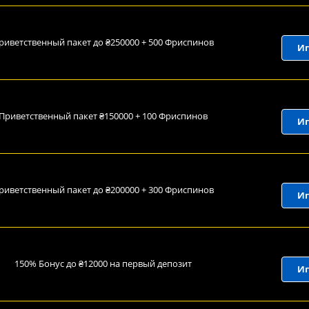
риветственный пакет до ₴250000 + 500 Фриспинов
Иг
Приветственный пакет ₴150000 + 100 Фриспинов
Иг
риветственный пакет до ₴200000 + 300 Фриспинов
Иг
150% Бонус до ₴12000 на первый депозит
Иг