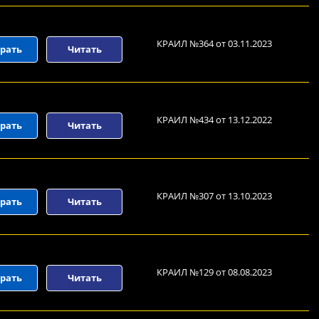
КРАИЛ №364 от 03.11.2023
рать
Читать
КРАИЛ №434 от 13.12.2022
рать
Читать
КРАИЛ №307 от 13.10.2023
рать
Читать
КРАИЛ №129 от 08.08.2023
рать
Читать