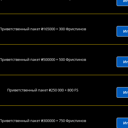
Иг
Приветственный пакет ₴165000 + 300 Фриспинов
Иг
Приветственный пакет ₴500000 + 500 Фриспинов
Иг
Приветственный пакет ₴250 000 + 800 FS
Иг
Приветственный пакет ₴300000 + 750 Фриспинов
Иг