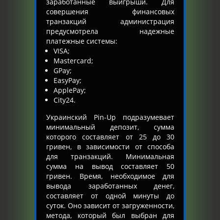
заработанные выигрыши. Для
совершения финансовых
транзакций администрация
предусмотрела надежные
платежные системы:
VISA;
Mastercard;
GPay;
EasyPay;
ApplePay;
Сity24.
Украинский Pin-Up подразумевает
минимальный депозит, сумма
которого составляет от 25 до 30
гривен, в зависимости от способа
для транзакций. Минимальная
сумма на вывод составляет 50
гривен. Время, необходимое для
вывода заработанных денег,
составляет от одной минуты до
суток. Оно зависит от загруженности,
метода, который был выбран для