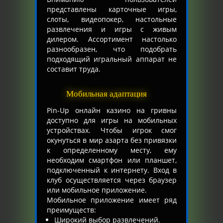
представлены карточные игры,
слоты, видеопокер, настольные
развлечения и игры с живым
дилером. Ассортимент настолько
разнообразен, что подобрать
подходящий игральный аппарат не
составит труда.
Мобильная адаптация
Pin-Up онлайн казино на гривны
доступно для игры на мобильных
устройствах. Чтобы игрок смог
окунуться в мир азарта без привязки
к определенному месту, ему
необходим смартфон или планшет,
подключенный к интернету. Вход в
клуб осуществляется через браузер
или мобильное приложение.
Мобильное приложение имеет ряд
преимуществ:
Широкий выбор развлечений.