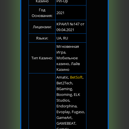
Казино
Pin-Up
Год
2021
Основания:
КРАИЛ №147 от
Лицензии:
09.04.2021
Языки:
UA, RU
Мгновенная
Игра,
Тип Казино:
Мобильное
казино, Лайв
Казино
Amatic,
BetSoft
,
Bet2Tech,
BGaming,
Booming, ELK
Studios,
Endorphina,
Evoplay, Fugaso,
GameArt,
GAMEBEAT,