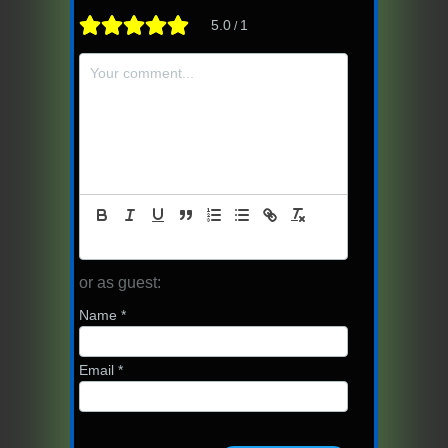
5.0
1
/
or as guest:
Name
*
Email
*