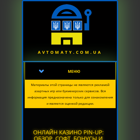
AVTOMATY.COM.UA
МЕНЮ
Материалы этой страницы не являются рекламой
азартных игр или букмекерских сервисов. Вся
информация предназначена только для ознакомления
и является оценкой редакции.
ОНЛАЙН КАЗИНО PIN-UP:
ОБЗОР, СОФТ, БОНУСЫ И