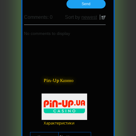
Comments: 0
Sort by
newest
No comments to display
Pin-Up Казино
Характеристики