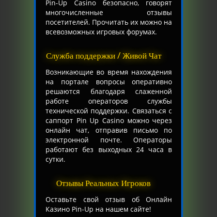
Pin-Up Casino безопасно, говорят
многочисленные отзывы
посетителей. Прочитать их можно на
всевозможных игровых форумах.
Служба поддержки / Живой Чат
Возникающие во время нахождения
на портале вопросы оперативно
решаются благодаря слаженной
работе операторов службы
технической поддержки. Связаться с
саппорт Pin Up Casino можно через
онлайн чат, отправив письмо по
электронной почте. Операторы
работают без выходных 24 часа в
сутки.
Отзывы Реальных Игроков
Оставьте свой отзыв об Онлайн
Казино Pin-Up на нашем сайте!