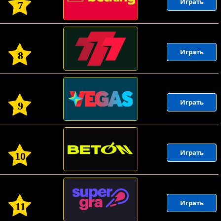
Играть
7
Играть
8
Играть
9
Играть
10
Играть
11