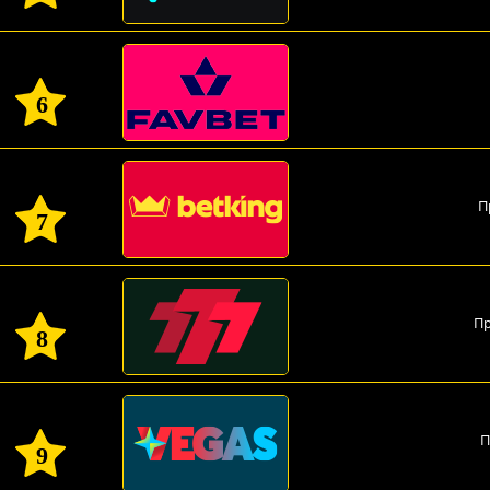
6
П
7
Пр
8
П
9