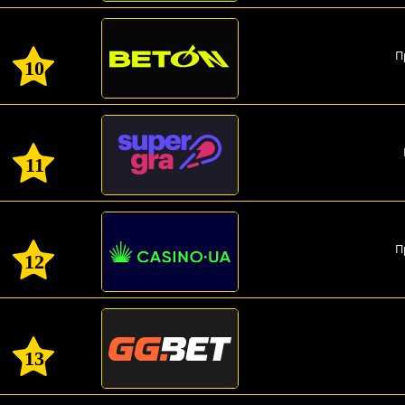
П
10
11
П
12
13