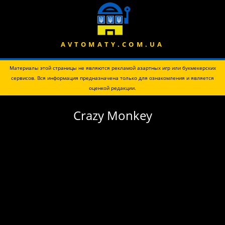
AVTOMATY.COM.UA
Материалы этой страницы не являются рекламой азартных игр или букмекерских
сервисов. Вся информация предназначена только для ознакомления и является
оценкой редакции.
Crazy Monkey