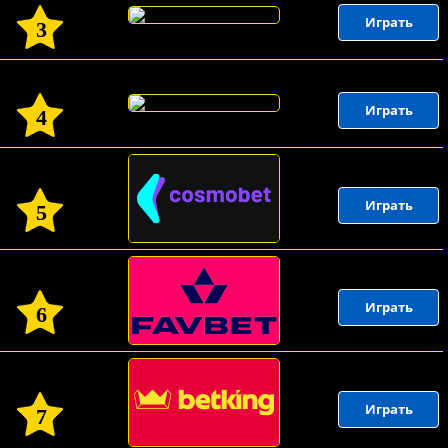
Играть
3
Играть
4
Играть
5
Играть
6
Играть
7